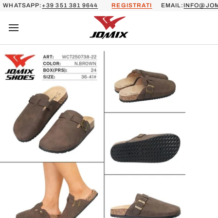
Salta
ATSAPP:
+39 351 381 9644
REGISTRATI
EMAIL:
INFO@JOMI
al
contenuto