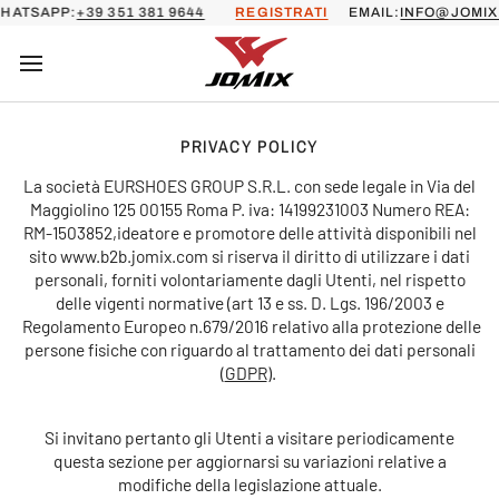
Salta
SAPP:
+39 351 381 9644
REGISTRATI
EMAIL:
INFO@JOMIX.C
al
contenuto
PRIVACY POLICY
La società EURSHOES GROUP S.R.L. con sede legale in Via del
Maggiolino 125 00155 Roma P. iva:
14199231003
Numero REA:
RM-1503852,ideatore e promotore delle attività disponibili nel
sito www.b2b.jomix.com si riserva il diritto di utilizzare i dati
personali, forniti volontariamente dagli Utenti, nel rispetto
delle vigenti normative (art 13 e ss. D. Lgs. 196/2003 e
Regolamento Europeo n.679/2016 relativo alla protezione delle
persone fisiche con riguardo al trattamento dei dati personali
(
GDPR
).
Si invitano pertanto gli Utenti a visitare periodicamente
questa sezione per aggiornarsi su variazioni relative a
modifiche della legislazione attuale.