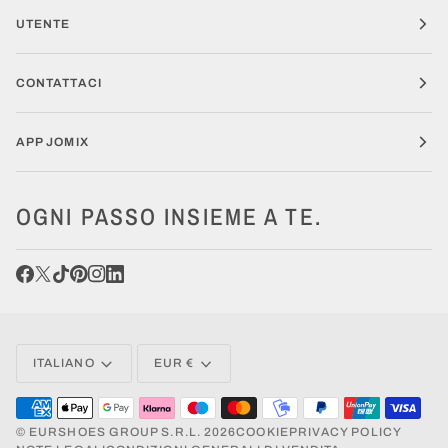
UTENTE
CONTATTACI
APP JOMIX
OGNI PASSO INSIEME A TE.
LINGUA
VALUTA
ITALIANO
EUR €
©
EURSHOES GROUP S.R.L.
2026
COOKIE
PRIVACY POLICY