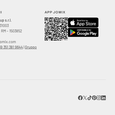
I
APP JOMIX
p s.r.l.
31003
:
RM – 1503852
jomix.com
39 351 381 9644
|
Gruppo