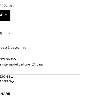
NON
Default
R
DISPONIBILE
VARIANTE
AULT
ESAURITA
O
NON
+
DISPONIBILE
COLO È ESAURITO
IZIONE
a interna del cartone: 24 paia
ZIONE
MENTO
SHARE