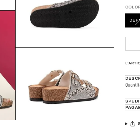
COLO
DEF
−
L'ARTI
DESCR
Quantit
SPEDI
PAGA