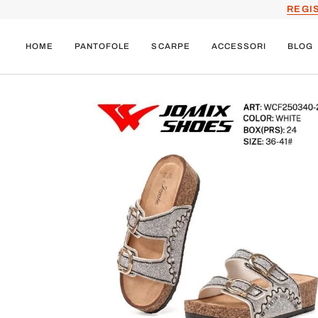
Salta
REGI
al
contenuto
HOME
PANTOFOLE
SCARPE
ACCESSORI
BLOG