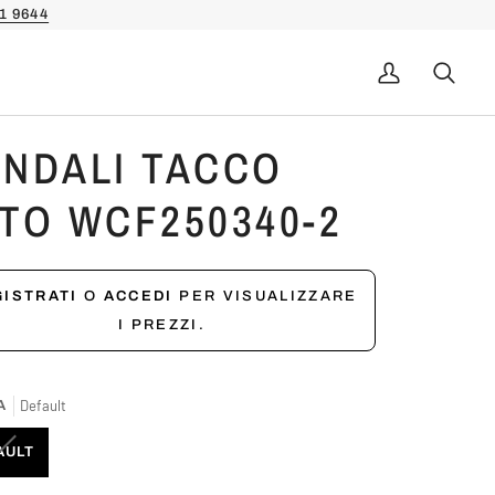
1 9644
Il
Cerca
mio
account
NDALI TACCO
TO WCF250340-2
ISTRATI
O
ACCEDI
PER VISUALIZZARE
I PREZZI.
Default
A
VARIANTE
AULT
ESAURITA
O